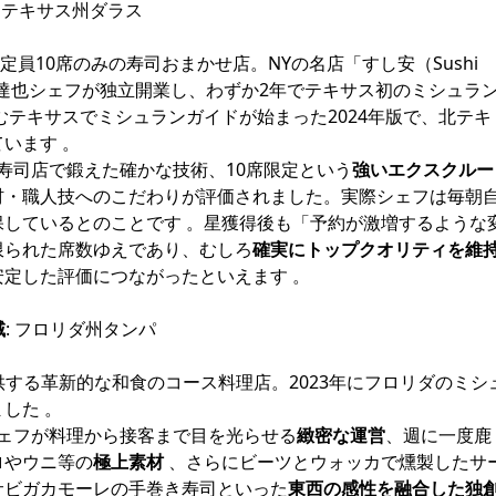
: テキサス州ダラス
た定員10席のみの寿司おまかせ店。NYの名店「すし安（Sushi
関口達也シェフが独立開業し、わずか2年でテキサス初のミシュラ
むテキサスでミシュランガイドが始まった2024年版で、北テキ
います 。
き寿司店で鍛えた確かな技術、10席限定という
強いエクスクルー
材・職人技へのこだわりが評価されました。実際シェフは毎朝
しているとのことです 。星獲得後も「予約が激増するような
限られた席数ゆえであり、むしろ
確実にトップクオリティを維
定した評価につながったといえます 。
域
: フロリダ州タンパ
提供する革新的な和食のコース料理店。2023年にフロリダのミシ
初めて星を獲得しました 
シェフが料理から接客まで目を光らせる
緻密な運営
、週に一度鹿
ロやウニ等の
極上素材
、さらにビーツとウォッカで燻製したサ
サビガカモーレの手巻き寿司といった
東西の感性を融合した独