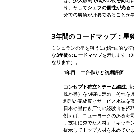
は、
少人数制で職人の技を間近
り
、そして
シェフの個性が光る
分での勝負が肝要であることが
3年間のロードマップ：星
ミシュランの星を狙うには計画的な準
な
3年間のロードマップ
を示します（
なります）。
1年目 – 土台作りと初期評価
コンセプト確立とチーム編成
:
風か等）を明確に定め、それを
料理の完成度とサービス水準を
日本や星付き店での経験者を招
例えば、ニューヨークのある寿
丁技術に秀でた人材」「キッチン
提示してトップ人材を求めてい