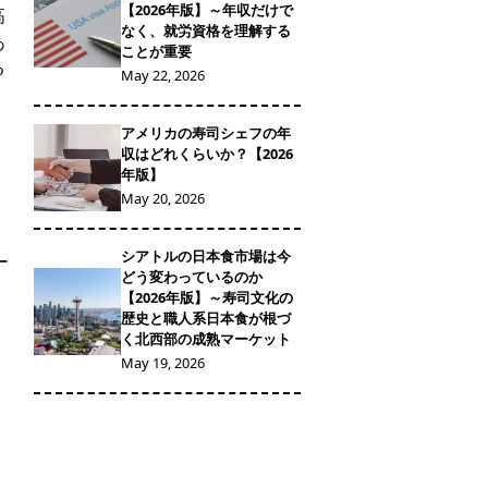
【2026年版】～年収だけで
高
なく、就労資格を理解する
あ
ことが重要
る
May 22, 2026
アメリカの寿司シェフの年
収はどれくらいか？【2026
年版】
May 20, 2026
シアトルの日本食市場は今
ー
どう変わっているのか
【2026年版】～寿司文化の
歴史と職人系日本食が根づ
く北西部の成熟マーケット
May 19, 2026