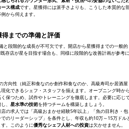
に感じられるカウンター形式
、
素材・技法への妥協のないこだ
コース構成
です。星獲得には派手さよりも、こうした本質的な
事例から伺えます。
獲得までの準備と評価
備と段階的な成長が不可欠です。開店から星獲得までの一般的
※既存店が星を目指す場合も、同様に段階的な改善計画が参考
 店の方向性（純正和食なのか創作和食なのか、高級寿司か居酒屋
具現化できるシェフ・スタッフを揃えます。オープニング時か
高く保つため、試作やトレーニングを徹底します。必要に応じ
聘し、
星水準の技術
を持つチームを構築しましょう。
司店の求人では「高級おまかせ経験5年以上」「魚の目利き・包
でのリーダーシップ」を条件とし、年収も約10万～15万ドル
ます。このように
優秀なシェフ人材への投資
は欠かせません。