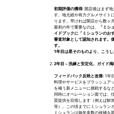
初期評価の獲得
: 開店後はまず
す。地元紙や有力グルメサイト
ります。早ければ開店から数ヶ
最初の年で重要なのは、
「ミシ
イドブックに「ミシュランのお
審査対象として認知されます。
す。
1年目は星そのものより、こう
2年目 – 洗練と安定化、ガイド掲
フィードバック反映と改善
: 
料理やサービスをブラッシュア
を補う新メニューに挑戦するな
同時にオペレーション面では、
質提供を目指します（例えば鮮
等）。この頃までにミシュラン
ミシュランは毎年多数の候補を