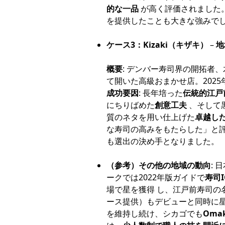
的な一品
が高く評価されました
を提供したことも大きな強みで
ケース3：Kizaki（キザキ）
–
地
概要
: デンバー寿司界の開拓者、
て開いた高級おまかせ店。202
成功要因
: 長年培った
伝統的江戸
にちりばめた
創意工夫
、そして
質のネタを用い仕上げた
卓越し
な寿司の高みをもたらした」と
も選出の決め手となりました。
（参考）その他の地域の動向
:
ークでは2022年版ガイドで
寿司I
場で星を獲得 し、江戸前寿司の
ース提供）もデビューと同時に星
を維持し続け、シカゴでも
Omak