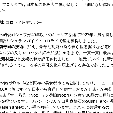
。フロリダでは日本食の高級店自体が珍しく、「他にない体験
した。
域
: コロラド州デンバー
木崎俊司シェフが40年以上のキャリアを経て2023年に満を持
5年版ミシュランガイド・コロラドで星を獲得しました 。
前寿司の技術
に加え、豪華な胡麻豆腐や自ら握る握りなど随所
黒ムツの炙りやコハダの締め加減に至るまで、一貫一貫に最高
た素材選び
と
技術の粋
が評価されました 。「地元デンバーに新
評されるように、地域の寿司文化を底上げする存在であったこ
 日本食はNYやLAなど既存の美食都市でも健闘しており、ニュー
CCA
（魚はすべて日本から直送して供するおまかせ店）が初登
名店「すし乃兎（Noz）」の別邸
Noz 17
（7席で30品の江戸前
を得ています 。ワシントンD.C.では和食懐石の
Sushi Taro
が
ase Yume
などが星を獲得しています。これらに共通するの