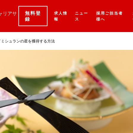
無料登
ャリアサ
求人情
ニュー
採用ご担当者
録
報
ス
様へ
てミシュランの星を獲得する方法