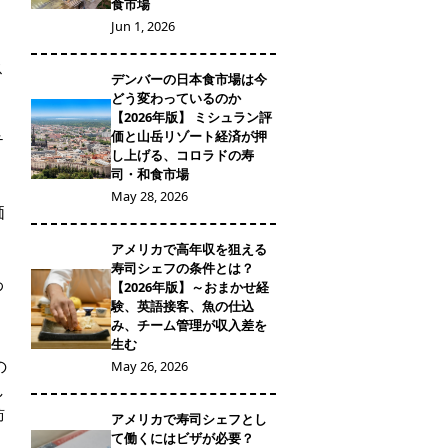
食市場
Jun 1, 2026
ス
デンバーの日本食市場は今
どう変わっているのか
【2026年版】 ミシュラン評
価と山岳リゾート経済が押
テ
し上げる、コロラドの寿
司・和食市場
May 28, 2026
価
アメリカで高年収を狙える
寿司シェフの条件とは？
わ
【2026年版】～おまかせ経
験、英語接客、魚の仕込
み、チーム管理が収入差を
生む
の
May 26, 2026
し
訪
アメリカで寿司シェフとし
て働くにはビザが必要？