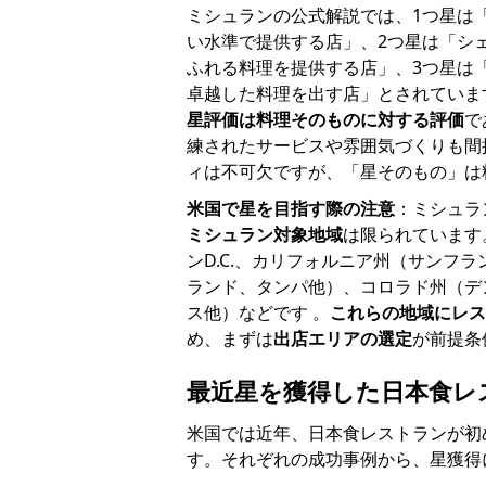
ミシュランの公式解説では、1つ星は
い水準で提供する店」、2つ星は「シ
ふれる料理を提供する店」、3つ星は
卓越した料理を出す店」とされていま
星評価は料理そのものに対する評価
で
練されたサービスや雰囲気づくりも間
ィは不可欠ですが、「星そのもの」は
米国で星を目指す際の注意
：ミシュラ
ミシュラン対象地域
は限られています
ンD.C.、カリフォルニア州（サンフ
ランド、タンパ他）、コロラド州（デ
ス他）などです 。
これらの地域にレス
め、まずは
出店エリアの選定
が前提条
最近星を獲得した日本食レ
米国では近年、日本食レストランが初
す。それぞれの成功事例から、星獲得