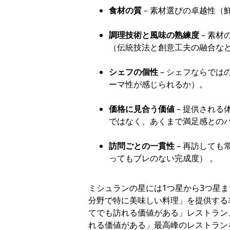
食材の質
– 素材選びの卓越性（
調理技術と風味の熟練度
– 素
（伝統技法と創意工夫の融合な
シェフの個性
– シェフならで
ーマ性が感じられるか）。
価格に見合う価値
– 提供される
ではなく、あくまで満足感との
訪問ごとの一貫性
– 再訪して
ってもブレのない完成度） 。
ミシュランの星には1つ星から3つ星
分野で特に美味しい料理」を提供する
てでも訪れる価値がある」レストラン
れる価値がある」最高峰のレストラン