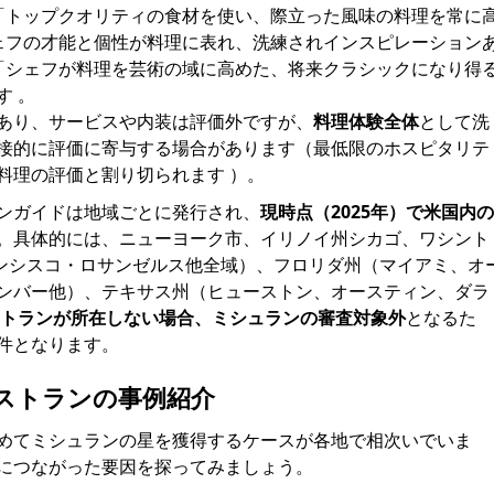
「トップクオリティの食材を使い、際立った風味の料理を常に
ェフの才能と個性が料理に表れ、洗練されインスピレーション
「シェフが料理を芸術の域に高めた、将来クラシックになり得
す 。
あり、サービスや内装は評価外ですが、
料理体験全体
として洗
接的に評価に寄与する場合があります（最低限のホスピタリテ
料理の評価と割り切られます ）。
ンガイドは地域ごとに発行され、
現時点（2025年）で米国内の
。具体的には、ニューヨーク市、イリノイ州シカゴ、ワシント
ランシスコ・ロサンゼルス他全域）、フロリダ州（マイアミ、オ
ンバー他）、テキサス州（ヒューストン、オースティン、ダラ
トランが所在しない場合、ミシュランの審査対象外
となるた
件となります。
ストランの事例紹介
めてミシュランの星を獲得するケースが各地で相次いでいま
につながった要因を探ってみましょう。