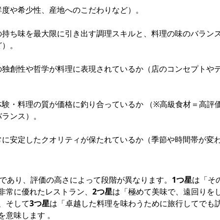
鮮度や希少性、産地へのこだわりなど）。
材の持ち味を最大限に引き出す調理スキルと、料理の味のバラン
ど）。
はの独創性や哲学が料理に表現されているか（店のコンセプトや
体験・料理の質が価格に釣り合っているか （※高級食材＝高評
バランス）。
も常に安定したクオリティが保たれているか（季節や時間帯が変
まであり、評価の高さによって段階が異なります。
1つ星
は「そ
非常に優れたレストラン、
2つ星
は「極めて美味で、遠回りを
、そして
3つ星
は「卓越した料理を味わうために旅行してでも
を意味します 。