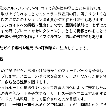
地元のグルメメディアや口コミで高評価を得ることを目指しま
に取り上げられることでミシュラン調査員の目に留まりやすく
月以内に匿名のミシュラン調査員が訪問する可能性もあります
ュランガイドへの掲載（選出）」です。星獲得以前に、まずは
すすめ店（プレートやセレクション）」として掲載されること
価格帯が手頃であれば「ビブグルマン」選出の可能性もありま
したガイド選出や地元での評判確立
に注力しましょう。
載
1年目の営業で得たお客様や評論家からのフィードバックを分析し
ップします。メニューの季節感を高めたり、足りなかった創造
ど、
さらなる洗練
を図ります。
仕入れルートの最適化やスタッフ教育の強化によって安定した
魚の直輸入ルートを確立する、サービス手順をマニュアル化す
ガイドの「掲載店」として紹介されるのが目標です。
調査し、
一部は一貫性不足などで脱落
しますが、時間をかけて