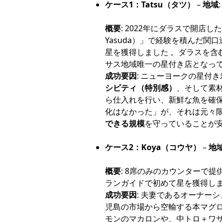
ケース1：Tatsu（タツ）
–
地域
概要
: 2022年にダラスで開店し
Yasuda）」で経験を積んだ
星を獲得しました 。ダラスを含
サス地域唯一の星付き店となって
成功要因
: ニューヨークの星付
シビティ（特別感）
、そして素
ら仕入れを行い、新鮮な魚を確保
化はなかった」が、それは元々
できる規模
を守っていることが安
ケース2：Koya（コウヤ）
–
地
概要
: 8席のみのカウンターで
ランガイドで
成功要因
: 夫妻であるオーナー
児島の市場から空輸する本マグ
モンのマカロンや、中トロ＋ワ