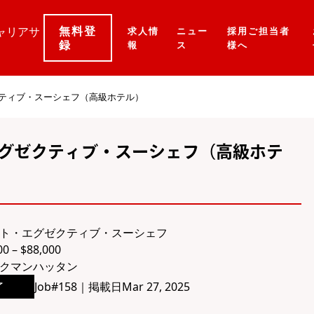
無料登
ャリアサ
求人情
ニュー
採用ご担当者
録
報
ス
様へ
クティブ・スーシェフ（高級ホテル）
エグゼクティブ・スーシェフ（高級ホテ
ト・エグゼクティブ・スーシェフ
0 – $88,000
ク
マンハッタン
了
Job#
158
｜
掲載日
Mar 27, 2025