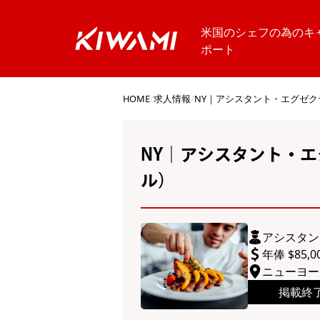
米国のシェフの為のキ
ポート
HOME
/
求人情報
/
NY｜アシスタント・エグゼ
NY｜アシスタント・
ル）
アシスタン
年俸 $85,00
ニューヨー
掲載終