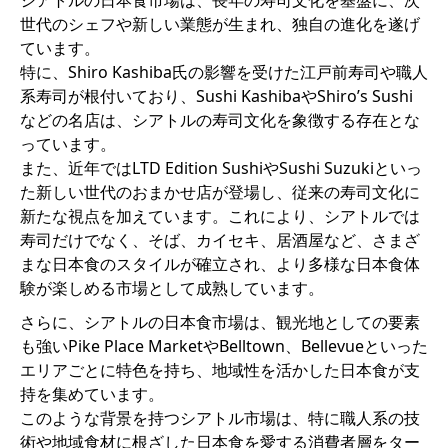
シアトルの日本食市場は、長年の寿司文化を基盤に、次
世代のシェフや新しい業態が生まれ、独自の進化を遂げ
ています。
特に、Shiro Kashiba氏の影響を受けた江戸前寿司や職人
系寿司が根付いており、Sushi KashibaやShiro’s Sushi
などの名店は、シアトルの寿司文化を象徴する存在とな
っています。
また、近年ではLTD Edition SushiやSushi Suzukiといっ
た新しい世代のおまかせ店が登場し、従来の寿司文化に
新たな視点を加えています。これにより、シアトルでは
寿司だけでなく、そば、カイセキ、居酒屋など、さまざ
まな日本食のスタイルが確立され、より多様な日本食体
験が楽しめる市場として成熟しています。
さらに、シアトルの日本食市場は、観光地としての要素
も強いPike Place MarketやBelltown、Bellevueといった
エリアごとに特色を持ち、地域性を活かした日本食が支
持を集めています。
このような背景を持つシアトル市場は、特に職人系の技
術や地域食材に根ざした日本食を愛する消費者層をター