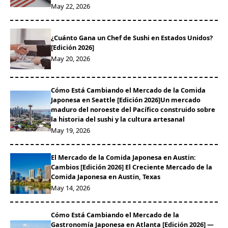
May 22, 2026
¿Cuánto Gana un Chef de Sushi en Estados Unidos?
[Edición 2026]
May 20, 2026
Cómo Está Cambiando el Mercado de la Comida
Japonesa en Seattle [Edición 2026]Un mercado
maduro del noroeste del Pacífico construido sobre
la historia del sushi y la cultura artesanal
May 19, 2026
El Mercado de la Comida Japonesa en Austin:
Cambios [Edición 2026] El Creciente Mercado de la
Comida Japonesa en Austin, Texas
May 14, 2026
Cómo Está Cambiando el Mercado de la
Gastronomía Japonesa en Atlanta [Edición 2026] —